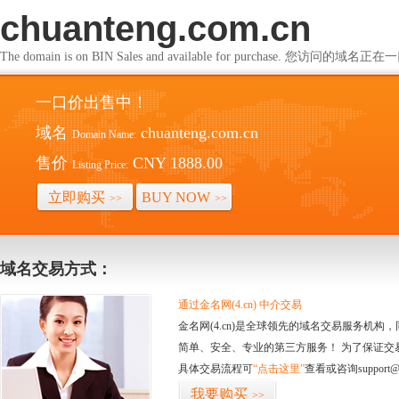
chuanteng.com.cn
The domain is on BIN Sales and available for purchase. 您访问的
一口价出售中！
域名
chuanteng.com.cn
Domain Name:
售价
CNY 1888.00
Listing Price:
立即购买
BUY NOW
>>
>>
域名交易方式：
通过金名网(4.cn) 中介交易
金名网(4.cn)是全球领先的域名交易服务机
简单、安全、专业的第三方服务！ 为了保证交
具体交易流程可
“点击这里”
查看或咨询support@
我要购买
>>