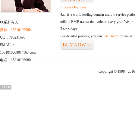
Process Overview:
4.cn is a world leading domain escrow service plat
million RMB transaction volume every year. We promi
联系所有人
5 workdays.
微信：15810106080
For detailed process, you can
“visit here”
or contact
QQ：780231698
BUY NOW
EMAIL：
>>
15810106080@163.com
电话：15810106080
Copyright © 1998 - 2016
51La